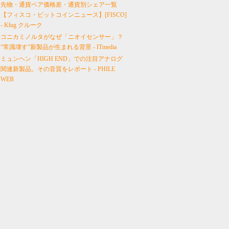
先物・通貨ペア価格差・通貨別シェア一覧
【フィスコ・ビットコインニュース】[FISCO]
- Klug クルーク
コニカミノルタがなぜ「ニオイセンサー」？
“常識壊す”新製品が生まれる背景 - ITmedia
ミュンヘン「HIGH END」での注目アナログ
関連新製品。その音質をレポート - PHILE
WEB