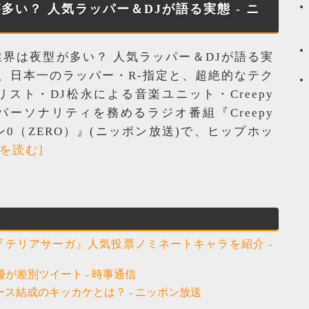
い？ 人気ラッパー＆DJが語る実態 - ニ
界は夜型が多い？ 人気ラッパー＆DJが語る実
)、日本一のラッパー・R-指定と、超絶的なテク
スト・DJ松永による音楽ユニット・Creepy
がパーソナリティを務めるラジオ番組『Creepy
ン0（ZERO）』(ニッポン放送)で、ヒップホッ
きを読む]
テリアサーガ』人気投票ノミネートキャラを紹介 -
が差別ツイート - 時事通信
ピース結成のキッカケとは？ - ニッポン放送