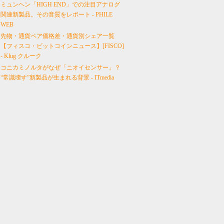
ミュンヘン「HIGH END」での注目アナログ
関連新製品。その音質をレポート - PHILE
WEB
先物・通貨ペア価格差・通貨別シェア一覧
【フィスコ・ビットコインニュース】[FISCO]
- Klug クルーク
コニカミノルタがなぜ「ニオイセンサー」？
“常識壊す”新製品が生まれる背景 - ITmedia