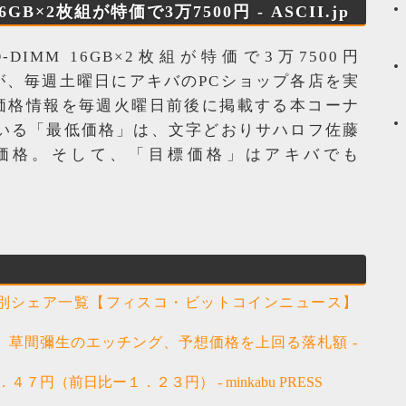
GB×2枚組が特価で3万7500円 - ASCII.jp
O-DIMM 16GB×2枚組が特価で3万7500円
さんが、毎週土曜日にアキバのPCショップ各店を実
価格情報を毎週火曜日前後に掲載する本コーナ
ている「最低価格」は、文字どおりサハロフ佐藤
価格。そして、「目標価格」はアキバでも
別シェア一覧【フィスコ・ビットコインニュース】
eview 】 草間彌生のエッチング、予想価格を上回る落札額 -
円（前日比ー１．２３円） - minkabu PRESS